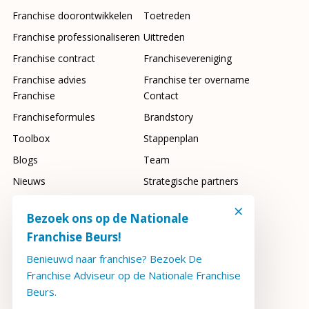
Franchise doorontwikkelen
Toetreden
Franchise professionaliseren
Uittreden
Franchise contract
Franchisevereniging
Franchise advies
Franchise ter overname
Franchise
Contact
Franchiseformules
Brandstory
Toolbox
Stappenplan
Blogs
Team
Nieuws
Strategische partners
Franchisebeurs
FAQ
×
Bezoek ons op de Nationale
Franchise Beurs!
Benieuwd naar franchise? Bezoek De
2026 Copyright FranchiseAdviseur
Franchise Adviseur op de Nationale Franchise
Privacyverklaring
Beurs.
Algemene voorwaarden