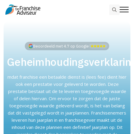
Search
for:
Skip
to
main
Beoordeeld met 4.7 op Google
content
Geheimhoudingsverklarin
mdat franchise een betaalde dienst is (lees fee) dient hier
ook een prestatie voor geleverd te worden. Deze
prestatie bestaat uit de te leveren toegevoegde waarde
of delen hiervan. Om ervoor te zorgen dat de juiste
toegevoegde waarde geleverd wordt, is het van belang
dat dit vastgelegd wordt in jaarplannen. Franchisenemers
leveren hun jaarplan in en franchisegever maakt uit de
inhoud van deze plannen een definitief jaarplan op. Dit