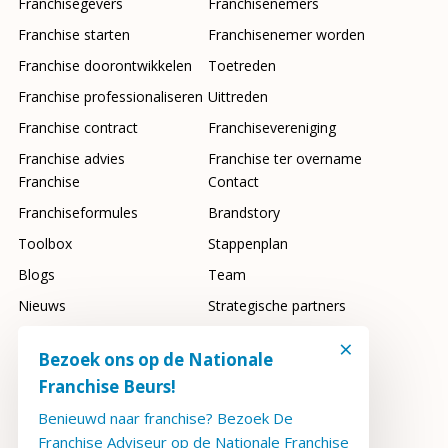
Franchisegevers
Franchisenemers
Franchise starten
Franchisenemer worden
Franchise doorontwikkelen
Toetreden
Franchise professionaliseren
Uittreden
Franchise contract
Franchisevereniging
Franchise advies
Franchise ter overname
Franchise
Contact
Franchiseformules
Brandstory
Toolbox
Stappenplan
Blogs
Team
Nieuws
Strategische partners
Franchisebeurs
FAQ
×
Bezoek ons op de Nationale
Franchise Beurs!
Benieuwd naar franchise? Bezoek De
2026 Copyright FranchiseAdviseur
Franchise Adviseur op de Nationale Franchise