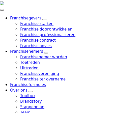
Skip
to
main
Franchisegevers
content
Franchise starten
Franchise doorontwikkelen
Franchise professionaliseren
Franchise contract
Franchise advies
Franchisenemers
Franchisenemer worden
Toetreden
Uittreden
Franchisevereniging
Franchise ter overname
Franchiseformules
Over ons
Toolbox
Brandstory
Stappenplan
Team