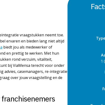
Fact
eintegratie vraagstukken neemt toe.
Type
el ervaren en bieden lang niet altijd
sa
biedt jou als medewerker of
ond en prettig te werken. Met hun
Aa
tukken rond verzuim, vitaliteit,
1 
kunt bij ViaMensa terecht voor onder
ig advies, casemanagers, re-integratie
 graag over jouw vraagstelling en de
F
r franchisenemers