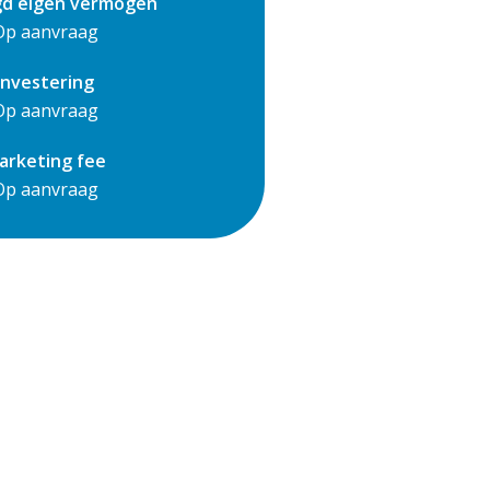
gd eigen vermogen
Op aanvraag
Investering
Op aanvraag
arketing fee
Op aanvraag