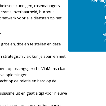
Benodi
arbeidsdeskundigen, casemanagers,
urzame inzetbaarheid, burnout
t netwerk voor alle diensten op het
?
M
k groeien, doelen te stellen en deze
 strategisch vlak kun je sparren met
 bent oplossingsgericht. ViaMensa kan
ieve oplossingen
acht op de relatie en hard op de
usiasme uit en gaat altijd voor nieuwe
ap. Je kunt op een prettige manier