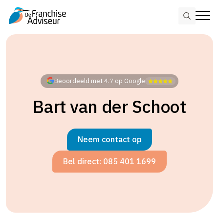
Search
for:
Skip
to
main
content
Beoordeeld met 4.7 op Google
Bart van der Schoot
Neem contact op
Bel direct: 085 401 1699