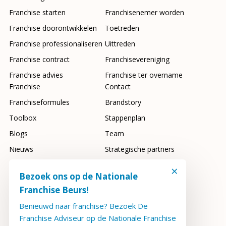
Franchise starten
Franchisenemer worden
Franchise doorontwikkelen
Toetreden
Franchise professionaliseren
Uittreden
Franchise contract
Franchisevereniging
Franchise advies
Franchise ter overname
Franchise
Contact
Franchiseformules
Brandstory
Toolbox
Stappenplan
Blogs
Team
Nieuws
Strategische partners
Franchisebeurs
FAQ
×
Bezoek ons op de Nationale
Franchise Beurs!
Benieuwd naar franchise? Bezoek De
2026 Copyright FranchiseAdviseur
Franchise Adviseur op de Nationale Franchise
Privacyverklaring