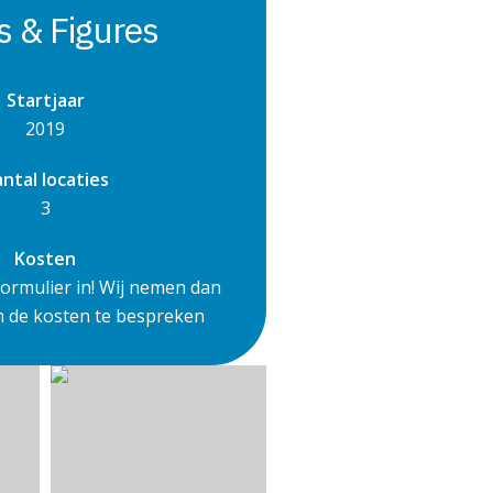
s & Figures
Startjaar
2019
ntal locaties
3
Kosten
formulier in! Wij nemen dan
m de kosten te bespreken