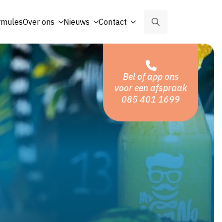
rmules
Over ons
Nieuws
Contact
Search
for:
Bel of app ons
voor een afspraak
085 401 1699