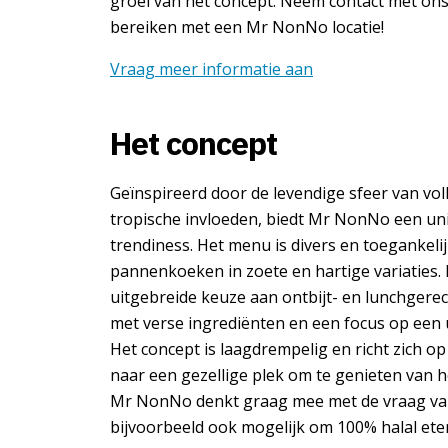
groei van het concept. Neem contact met ons 
bereiken met een Mr NonNo locatie!
Vraag meer informatie aan
Het concept
Geïnspireerd door de levendige sfeer van v
tropische invloeden, biedt Mr NonNo een uni
trendiness. Het menu is divers en toegankeli
pannenkoeken in zoete en hartige variaties
uitgebreide keuze aan ontbijt- en lunchgerec
met verse ingrediënten en een focus op een u
Het concept is laagdrempelig en richt zich o
naar een gezellige plek om te genieten van h
Mr NonNo denkt graag mee met de vraag van 
bijvoorbeeld ook mogelijk om 100% halal ete