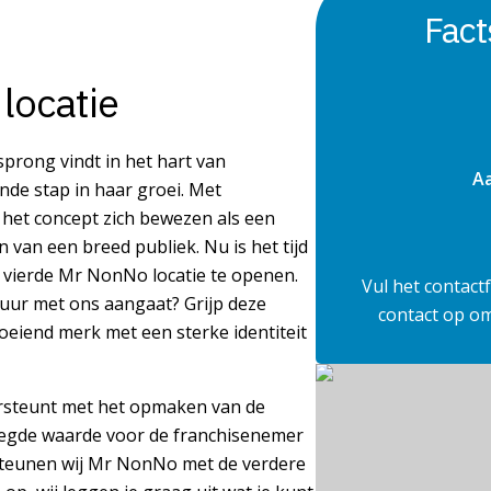
Fact
locatie
sprong vindt in het hart van
Aa
nde stap in haar groei. Met
het concept zich bewezen als een
 van een breed publiek. Nu is het tijd
 vierde Mr NonNo locatie te openen.
Vul het contact
tuur met ons aangaat? Grijp deze
contact op o
oeiend merk met een sterke identiteit
rsteunt met het opmaken van de
voegde waarde voor de franchisenemer
steunen wij Mr NonNo met de verdere