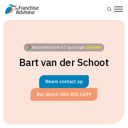
Search
for:
Skip
to
main
content
Beoordeeld met 4.7 op Google
Bart van der Schoot
Neem contact op
Bel direct: 085 401 1699