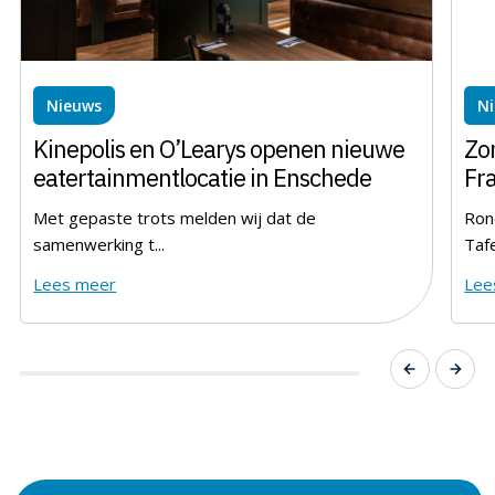
Nieuws
N
Kinepolis en O’Learys openen nieuwe
Zo
eatertainmentlocatie in Enschede
Fr
pr
Met gepaste trots melden wij dat de
Ron
samenwerking t...
Tafe
Lees meer
Lee