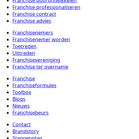
Franchise doorontwikkelen
Franchise professionaliseren
Franchise contract
Franchise advies
Franchisenemers
Franchisenemer worden
Toetreden
Uittreden
Franchisevereniging
Franchise ter overname
Franchise
Franchiseformules
Toolbox
Blogs
Nieuws
Franchisebeurs
Contact
Brandstory
Stappenplan