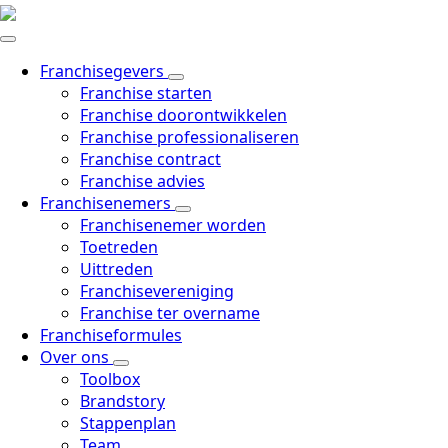
Skip
to
main
Franchisegevers
content
Franchise starten
Franchise doorontwikkelen
Franchise professionaliseren
Franchise contract
Franchise advies
Franchisenemers
Franchisenemer worden
Toetreden
Uittreden
Franchisevereniging
Franchise ter overname
Franchiseformules
Over ons
Toolbox
Brandstory
Stappenplan
Team