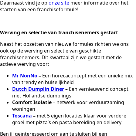
Daarnaast vind je op
onze site
meer informatie over het
starten van een franchiseformule!
Werving en selectie van franchisenemers gestart
Naast het opzetten van nieuwe formules richten we ons
ook op de werving en selectie van geschikte
franchisenemers. Dit kwartaal zijn we gestart met de
actieve werving voor:
Mr NonNo
–
Een horecaconcept met een unieke mix
van trendy en huiselijkheid
Dutch Dumplin Diner
–
Een vernieuwend concept
met Hollandse dumplings
Comfort Isolatie –
netwerk voor verduurzaming
woningen
Toscana
–
met 5 eigen locaties klaar voor verdere
groei met pizza’s en pasta bereiding en delivery
Ben jij geïnteresseerd om aan te sluiten bij een